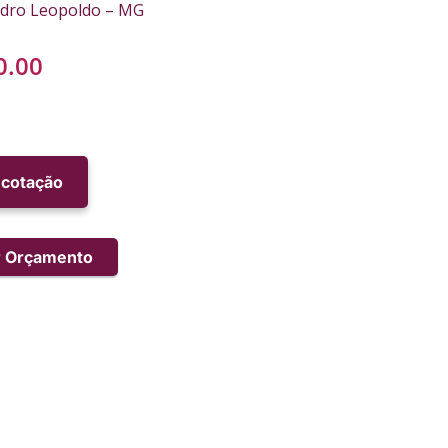
edro Leopoldo – MG
0.00
r cotação
ar Orçamento