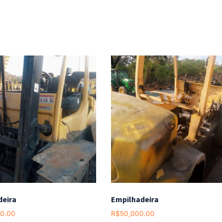
deira
Empilhadeira
00.00
R$
50,000.00