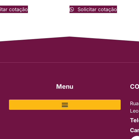
itar cotação
Solicitar cotação
Menu
CO
Rua
Leo
Tel
Can