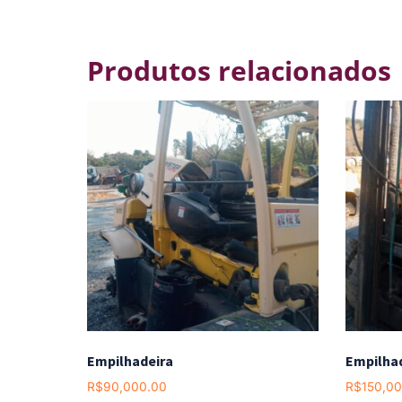
Produtos relacionados
Empilhadeira
Empilha
R$
90,000.00
R$
150,0