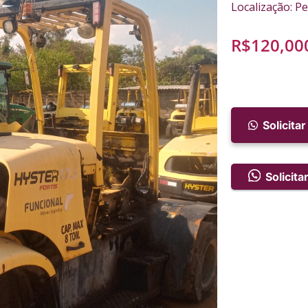
Localização: P
R$
120,00
Solicita
Solicit