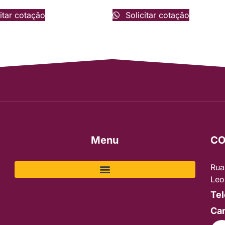
itar cotação
Solicitar cotação
Menu
CO
Rua
Leo
Tel
Can