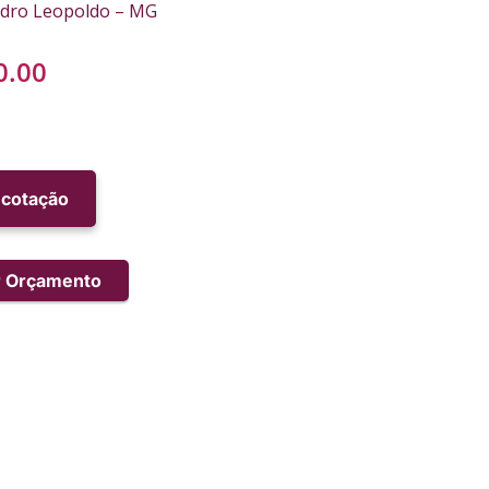
edro Leopoldo – MG
0.00
r cotação
ar Orçamento