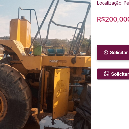
Localização: P
R$
200,00
Solicita
Solicit