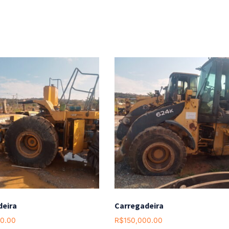
deira
Carregadeira
00.00
R$
150,000.00