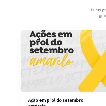
Purus po
grav
Ação em prol do setembro
amarelo